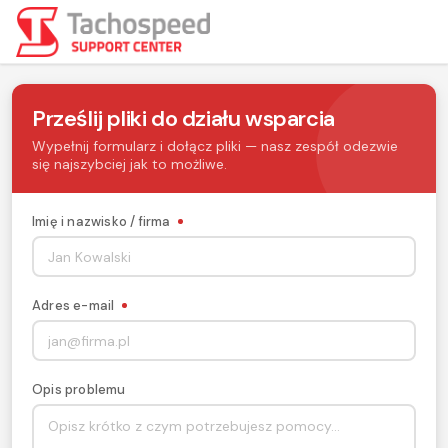
Prześlij pliki do działu wsparcia
Wypełnij formularz i dołącz pliki — nasz zespół odezwie
się najszybciej jak to możliwe.
Imię i nazwisko / firma
Adres e-mail
Opis problemu